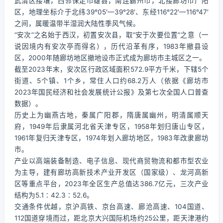
武清区接壤，西邻保定市雄县，南连霸州市，北接廊坊市广阳
区，地理坐标介于北纬39°05′—39°28′、东经116°22′—116°47′
之间，属暖温带半湿润大陆性季风气候。
“安次”之名始于西汉，初置安次县，取“安于次要位置”之意（一
说因境内有安次亭而得名），历代沿革有序，1983年撤县设
区，2000年随廊坊地区撤地设市正式成为廊坊市主城区之一。
截至2023年末，安次区行政区域面积572.9平方千米，下辖5个
街道、5个镇、1个乡，常住人口约68.2万人（依据《廊坊市
2023年国民经济和社会发展统计公报》及第七次全国人口普查
数据）。
历史上为幽燕古地，秦属广阳郡，隋唐属幽州，明清属顺天
府，1949年后隶属河北省天津专区，1958年划归唐山专区，
1961年复归天津专区，1974年划入廊坊地区，1983年改隶廊坊
市。
产业以高端装备制造、电子信息、现代商贸物流和都市型农业
为主导，建有廊坊高新技术产业开发区（国家级）、龙河高新
区等重点平台，2023年全区生产总值达386.7亿元，三次产业
结构为5.1∶42.3∶52.6。
交通条件优越，京沪高铁、京台高速、廊沧高速、104国道、
112国道穿境而过，距北京大兴国际机场约25公里，距天津港约