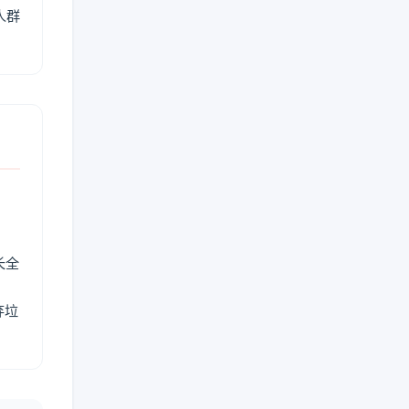
人群
长全
弃垃