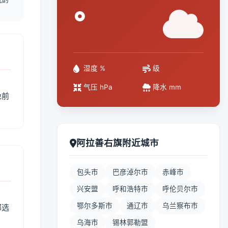
°
湿度 %
级
气压 hPa
降水 mm
免前
阿拉善右旗附近城市
包头市
巴彦淖尔市
赤峰市
兴安盟
呼和浩特市
呼伦贝尔市
鄂尔多斯市
通辽市
乌兰察布市
部选
乌海市
锡林郭勒盟