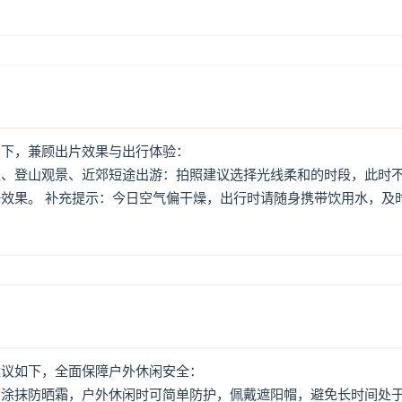
如下，兼顾出片效果与出行体验：
照、登山观景、近郊短途出游：拍照建议选择光线柔和的时段，此时
效果。 补充提示：今日空气偏干燥，出行时请随身携带饮用水，及
建议如下，全面保障户外休闲安全：
意涂抹防晒霜，户外休闲时可简单防护，佩戴遮阳帽，避免长时间处