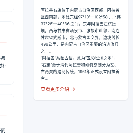
阿拉善右旗位于内蒙古自治区西部、阿拉善
盟西南部，地处东经97°10′—102°58′、北纬
37°26′—40°36′之间，东与阿拉善左旗接
壤，西与甘肃省酒泉市、张掖市毗邻，南连
甘肃省武威市，北与蒙古国交界，边境线长
496公里，是内蒙古自治区重要的沿边旗县
之一。
不易
“阿拉善”系蒙古语，意为“五彩斑斓之地”，
“右旗”源于清代阿拉善和硕特旗划分为左、
时补
右两翼的建制传统，1961年正式设立阿拉善
右...
查看更多介绍
于阴