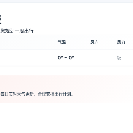
报
助您规划一周出行
气温
风向
风力
0° ~ 0°
级
注每日实时天气更新，合理安排出行计划。