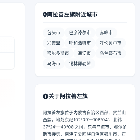
阿拉善左旗附近城市
包头市
巴彦淖尔市
赤峰市
兴安盟
呼和浩特市
呼伦贝尔市
鄂尔多斯市
通辽市
乌兰察布市
乌海市
锡林郭勒盟
关于阿拉善左旗
阿拉善左旗位于内蒙古自治区西部、贺兰山
西麓，地处东经102°09′—106°04′、北纬
37°24′—40°08′之间，东与乌海市、鄂尔多
斯市接壤，南连宁夏回族自治区银川市、石