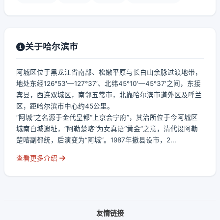
关于哈尔滨市
阿城区位于黑龙江省南部、松嫩平原与长白山余脉过渡地带，
地处东经126°53′—127°37′、北纬45°10′—45°37′之间，东接
宾县，西连双城区，南邻五常市，北靠哈尔滨市道外区及呼兰
区，距哈尔滨市中心约45公里。
“阿城”之名源于金代皇都“上京会宁府”，其治所位于今阿城区
城南白城遗址，“阿勒楚喀”为女真语“黄金”之意，清代设阿勒
楚喀副都统，后演变为“阿城”。1987年撤县设市，2...
查看更多介绍
友情链接