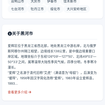
双鸭山市
大庆市
伊春市
佳木斯市
七台河市
牡丹江市
绥化市
大兴安岭地区
关于黑河市
爱辉区位于黑龙江省西北部，地处黑龙江中游右岸，北与俄罗
斯阿穆尔州隔江相望，边境线长138公里，是中俄边境重要口
岸区域。地理坐标介于东经126°09′—127°50′、北纬49°03′—
50°33′之间，属寒温带大陆性季风气候，四季分明，冬季寒冷
漫长。
“爱辉”之名源于清代旧称“艾虎”（满语意为“母貂”），后演变为
“瑷珲”，1956年因汉字简化改称“爱辉”。1983年设立爱辉县，
1993...
查看更多介绍