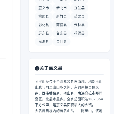
嘉义市
新北市
宜兰县
桃园县
新竹县
苗栗县
彰化县
南投县
云林县
屏东县
台东县
花莲县
澎湖县
金门县
关于嘉义县
阿里山乡位于台湾嘉义县东南部，地处玉山
山脉与阿里山山脉之间，东邻南投县信义
乡，西接番路乡、梅山乡，南连高雄市那玛
夏区，北靠水里乡。全乡总面积达1182.354
平方公里，是嘉义县面积最大的乡镇。
乡名源自境内的著名山岳——阿里山，该地