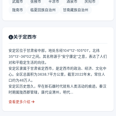
武威市
张掖市
平凉市
酒泉市
庆阳市
陇南市
临夏回族自治州
甘南藏族自治州
关于定西市
安定区位于甘肃省中部，地处东经104°12′-105°01′，北纬
35°13′-36°02′之间。其名称源于“安宁康定”之意，表达了人们
对和平稳定生活的向往。
安定区隶属于甘肃省定西市，是定西市的政治、经济、文化中
心。全区总面积为3638.7平方公里，截至2022年末，常住人
口约为46万人。
安定区历史悠久，早在新石器时代就有人类活动的痕迹。秦汉
时期属陇西郡管辖，唐代设渭州，明代...
查看更多介绍