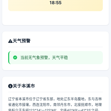
18:55
天气预警
当前无气象预警，天气平稳
关于本溪市
辽宁省本溪市位于辽宁省东部，地处辽东半岛腹地，东与吉林
省通化市接壤，西连沈阳市，南邻丹东市，北接抚顺市，地理
坐标介于东经123°34′—125°46′、北纬40°49′—41°35′之间。