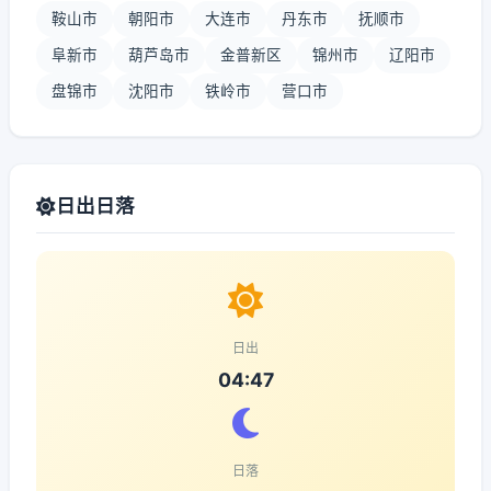
鞍山市
朝阳市
大连市
丹东市
抚顺市
阜新市
葫芦岛市
金普新区
锦州市
辽阳市
盘锦市
沈阳市
铁岭市
营口市
日出日落
日出
04:47
日落