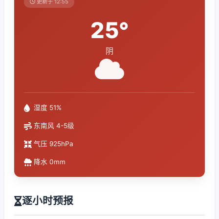
更新于 12:55
25°
阴
湿度 51%
东南风 4-5级
气压 925hPa
降水 0mm
逐小时预报