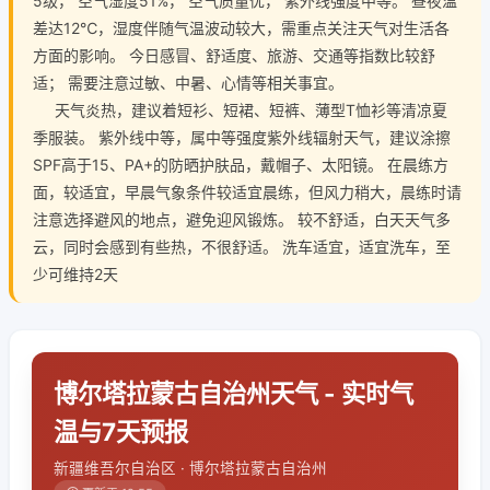
5级， 空气湿度51%， 空气质量优， 紫外线强度中等。 昼夜温
差达12℃，湿度伴随气温波动较大，需重点关注天气对生活各
方面的影响。 今日感冒、舒适度、旅游、交通等指数比较舒
适； 需要注意过敏、中暑、心情等相关事宜。
天气炎热，建议着短衫、短裙、短裤、薄型T恤衫等清凉夏
季服装。 紫外线中等，属中等强度紫外线辐射天气，建议涂擦
SPF高于15、PA+的防晒护肤品，戴帽子、太阳镜。 在晨练方
面，较适宜，早晨气象条件较适宜晨练，但风力稍大，晨练时请
注意选择避风的地点，避免迎风锻炼。 较不舒适，白天天气多
云，同时会感到有些热，不很舒适。 洗车适宜，适宜洗车，至
少可维持2天
博尔塔拉蒙古自治州天气 - 实时气
温与7天预报
新疆维吾尔自治区 · 博尔塔拉蒙古自治州