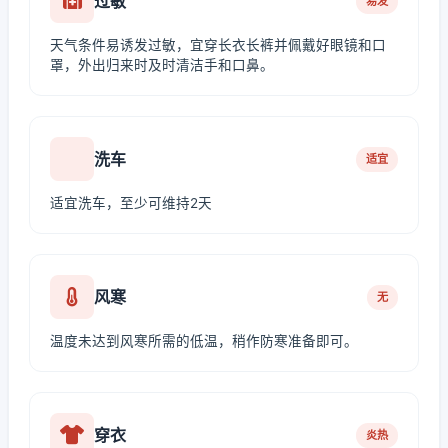
过敏
易发
天气条件易诱发过敏，宜穿长衣长裤并佩戴好眼镜和口
罩，外出归来时及时清洁手和口鼻。
洗车
适宜
适宜洗车，至少可维持2天
风寒
无
温度未达到风寒所需的低温，稍作防寒准备即可。
穿衣
炎热