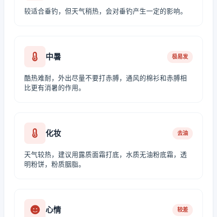
较适合垂钓，但天气稍热，会对垂钓产生一定的影响。
中暑
极易发
酷热难耐，外出尽量不要打赤膊，通风的棉衫和赤膊相
比更有消暑的作用。
化妆
去油
天气较热，建议用露质面霜打底，水质无油粉底霜，透
明粉饼，粉质胭脂。
心情
较差