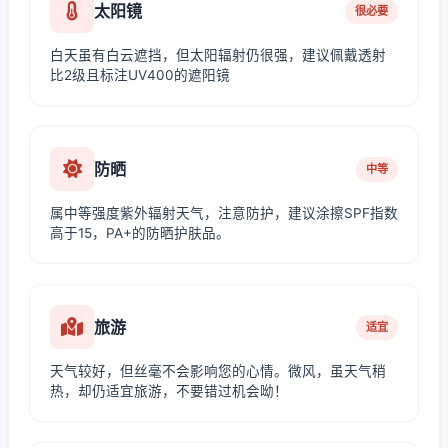
太阳镜
很必要
白天虽有白云遮挡，但太阳辐射仍很强，建议佩戴透射
比2级且标注UV400的遮阳镜
防晒
中等
属中等强度紫外辐射天气，注意防护，建议涂擦SPF指数
高于15，PA+的防晒护肤品。
旅游
适宜
天气较好，但丝毫不会影响您的心情。微风，虽天气稍
热，却仍适宜旅游，不要错过机会呦！