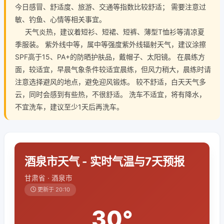
今日感冒、舒适度、旅游、交通等指数比较舒适； 需要注意过
敏、钓鱼、心情等相关事宜。
天气炎热，建议着短衫、短裙、短裤、薄型T恤衫等清凉夏
季服装。 紫外线中等，属中等强度紫外线辐射天气，建议涂擦
SPF高于15、PA+的防晒护肤品，戴帽子、太阳镜。 在晨练方
面，较适宜，早晨气象条件较适宜晨练，但风力稍大，晨练时请
注意选择避风的地点，避免迎风锻炼。 较不舒适，白天天气多
云，同时会感到有些热，不很舒适。 洗车不适宜，将有降水，
不宜洗车，建议至少1天后再洗车。
酒泉市天气 - 实时气温与7天预报
甘肃省 · 酒泉市
更新于 20:10
30°