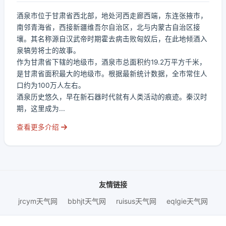
酒泉市位于甘肃省西北部，地处河西走廊西端，东连张掖市，
南邻青海省，西接新疆维吾尔自治区，北与内蒙古自治区接
壤。其名称源自汉武帝时期霍去病击败匈奴后，在此地倾酒入
泉犒劳将士的故事。
作为甘肃省下辖的地级市，酒泉市总面积约19.2万平方千米，
是甘肃省面积最大的地级市。根据最新统计数据，全市常住人
口约为100万人左右。
酒泉历史悠久，早在新石器时代就有人类活动的痕迹。秦汉时
期，这里成为...
查看更多介绍
友情链接
jrcym天气网
bbhjt天气网
ruisus天气网
eqlgie天气网