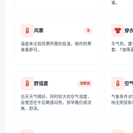
罩。
风寒
穿
无
温度未达到风寒所需的低温，稍作防寒
天气热，建
准备即可。
套、T恤等
舒适度
空
较舒适
白天天气晴好，同时较大的空气湿度，
气象条件对
会使您在午后略感闷热，但早晚仍很凉
除无明显影
爽、舒适。