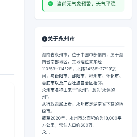
当前无气象预警，天气平稳
关于永州市
湖南省永州市，位于中国中部偏南，属于湖
南省南部地区。其地理位置东经
110°53′-114°26′，北纬24°38′-27°19′之
间，与衡阳市、邵阳市、郴州市、怀化市、
娄底市以及广西壮族自治区相邻。
永州市名称由来于“永州”，意为“永远的
州”。
从行政隶属上看，永州市是湖南省下辖的地
级市。
截至2020年，永州市总面积约为18,000平
方公里，常住人口约600万。
永...