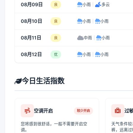
08月09日
小雨
|
多云
良
08月10日
小雨
|
小雨
良
08月11日
中雨
|
小雨
良
08月12日
小雨
|
小雨
优
今日生活指数
空调开启
过
较少开启
您将感到很舒适，一般不需要开启空
天气条件较
调。
裤，远离过