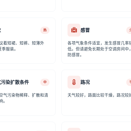
衣
感冒
热
议着短裙、短裤、短薄外
各项气象条件适宜，发生感冒几率
夏季服装。
低。但请避免长期处于空调房间中
防感冒。
气污染扩散条件
路况
中
空气污染物稀释、扩散和清
天气较好，路面比较干燥，路况较
响。