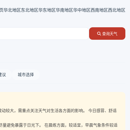
页
华北地区
东北地区
华东地区
华南地区
华中地区
西南地区
西北地区
查询天气
建议
城市选择
随气温波动较大，需重点关注天气对生活各方面的影响。 今日感冒、舒适
，尽量避免暴露于日光下。 在晨练方面，较适宜，早晨气象条件较适