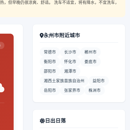
热，但早晚仍很凉爽、舒适。 洗车不适宜，将有降水，不宜洗车，
永州市附近城市
5
常德市
长沙市
郴州市
衡阳市
怀化市
娄底市
邵阳市
湘潭市
湘西土家族苗族自治州
益阳市
岳阳市
张家界市
株洲市
日出日落