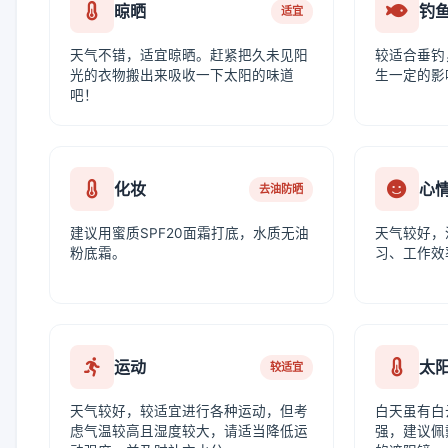
晾晒
钓
适宜
天气不错，适宜晾晒。赶紧把久未见阳
较适合垂钓
光的衣物搬出来吸收一下太阳的味道
生一定的影
吧！
化妆
心
去油防晒
建议用蜜质SPF20面霜打底，水质无油
天气较好，
粉底霜。
习、工作效
运动
太
较适宜
天气较好，较适宜进行各种运动，但考
白天虽有白
虑气温较高且湿度较大，请适当降低运
强，建议佩