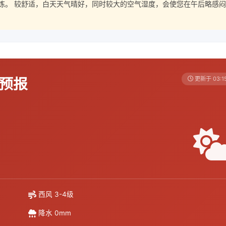
炼。 较舒适，白天天气晴好，同时较大的空气湿度，会使您在午后略感闷
天预报
更新于 03:1
西风 3-4级
降水 0mm