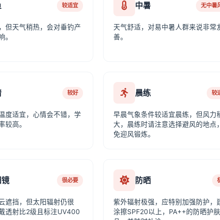
鱼
中暑
较适宜
无中暑
，但天气稍热，会对垂钓产
天气舒适，对易中暑人群来说非常
响。
善。
情
晨练
较好
较
温度适宜，心情会不错，学
早晨气象条件较适宜晨练，但风力
率较高。
大，晨练时请注意选择避风的地点
免迎风锻炼。
阳镜
防晒
很必要
云遮挡，但太阳辐射仍很
紫外辐射极强，应特别加强防护，
戴透射比2级且标注UV400
涂擦SPF20以上，PA++的防晒护