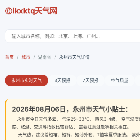
ikxktq天气网
首页
/
城市
/
湖南省
/
永州市天气详情
永州市实时天气
3天预报
7天预报
空气质量
2026年08月06日，永州市天气小贴士：
永州市今日天气
多云
， 气温25~33℃， 西风3-4级， 空
度、旅游、交通等指数比较舒适； 需要注意过敏等相关事宜。
天气热，建议着短裙、短裤、短薄外套、T恤等夏季服装。 紫外线