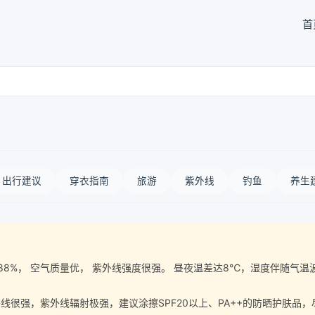
首
出行建议
穿衣指南
旅游
紫外线
钓鱼
养生
气湿度88%， 空气质量优， 紫外线强度很强。 昼夜温差达8℃，湿度伴
很强，紫外线辐射极强，建议涂擦SPF20以上、PA++的防晒护肤品