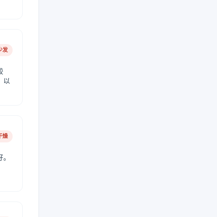
少发
较
，以
干燥
好。