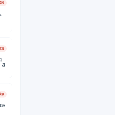
风险
友
适宜
稍
，避
极强
建议
肤