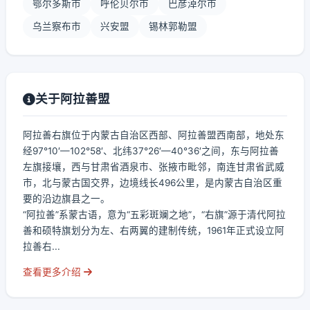
鄂尔多斯市
呼伦贝尔市
巴彦淖尔市
乌兰察布市
兴安盟
锡林郭勒盟
关于阿拉善盟
阿拉善右旗位于内蒙古自治区西部、阿拉善盟西南部，地处东
经97°10′—102°58′、北纬37°26′—40°36′之间，东与阿拉善
左旗接壤，西与甘肃省酒泉市、张掖市毗邻，南连甘肃省武威
市，北与蒙古国交界，边境线长496公里，是内蒙古自治区重
要的沿边旗县之一。
“阿拉善”系蒙古语，意为“五彩斑斓之地”，“右旗”源于清代阿拉
善和硕特旗划分为左、右两翼的建制传统，1961年正式设立阿
拉善右...
查看更多介绍